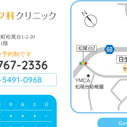
町松尾台1-2-20
1階
全予約制です
767-2336
-5491-0968
水
木
金
土
日
／
●
●
●
／
Go