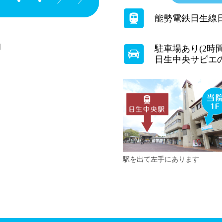
／
●
●
／
／
能勢電鉄日生線
日
駐車場あり(2時
日生中央サピエ
駅を出て左手にあります