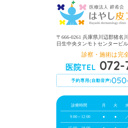
〒666-0261 兵庫県川辺郡猪名川
日生中央タンモトセンタービル
診察・施術は完
072-
医院TEL
050
予約専用(自動音声)
診療時間
月
火
9:00～12:00
●
●