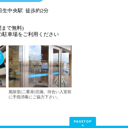
日生中央駅
徒歩約2分
間まで無料)
の駐車場をご利用ください
風除室(二重扉)完備。待合い入室前
に手指消毒にご協力下さい。
PAGETOP